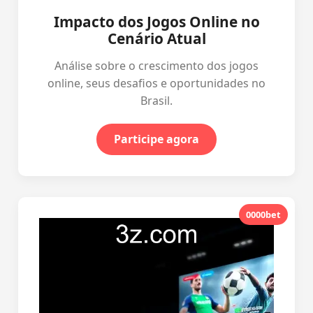
Impacto dos Jogos Online no
Cenário Atual
Análise sobre o crescimento dos jogos
online, seus desafios e oportunidades no
Brasil.
Participe agora
0000bet