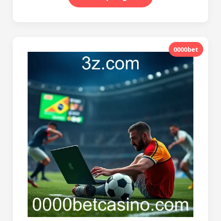
0000bet