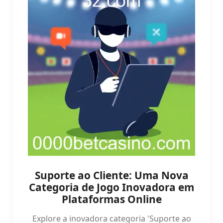
Suporte ao Cliente: Uma Nova
Categoria de Jogo Inovadora em
Plataformas Online
Explore a inovadora categoria 'Suporte ao