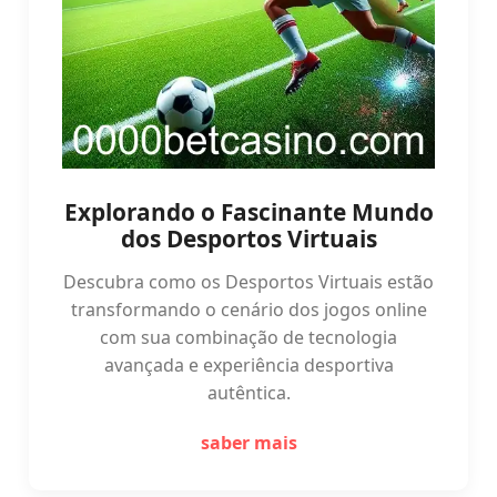
Explorando o Fascinante Mundo
dos Desportos Virtuais
Descubra como os Desportos Virtuais estão
transformando o cenário dos jogos online
com sua combinação de tecnologia
avançada e experiência desportiva
autêntica.
saber mais