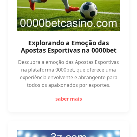
Explorando a Emoção das
Apostas Esportivas na 0000bet
Descubra a emoção das Apostas Esportivas
na plataforma 0000bet, que oferece uma
experiência envolvente e abrangente para
todos os apaixonados por esportes.
saber mais