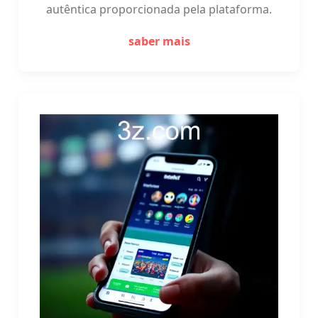
autêntica proporcionada pela plataforma.
saber mais