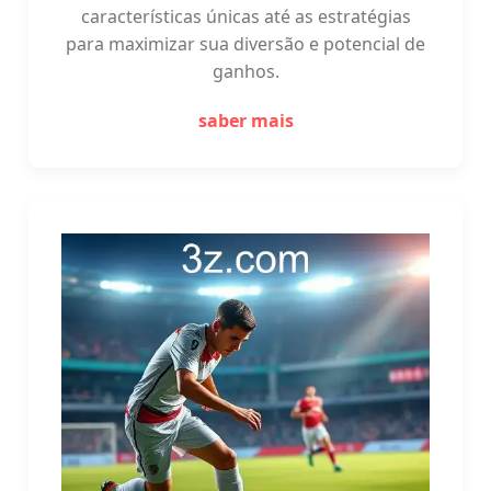
características únicas até as estratégias
para maximizar sua diversão e potencial de
ganhos.
saber mais