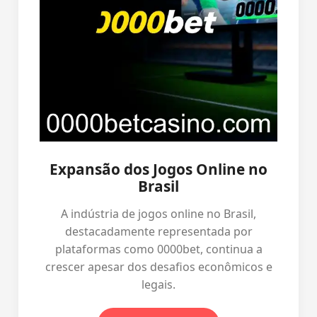
Expansão dos Jogos Online no
Brasil
A indústria de jogos online no Brasil,
destacadamente representada por
plataformas como 0000bet, continua a
crescer apesar dos desafios econômicos e
legais.