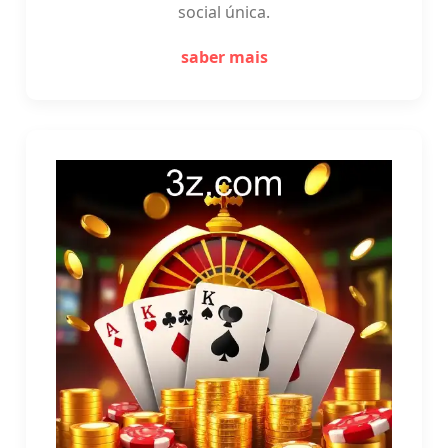
social única.
saber mais