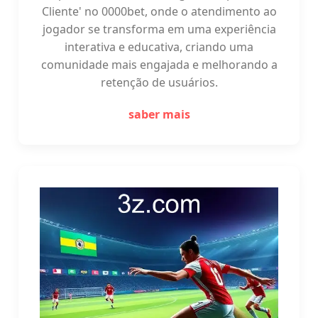
Cliente' no 0000bet, onde o atendimento ao
jogador se transforma em uma experiência
interativa e educativa, criando uma
comunidade mais engajada e melhorando a
retenção de usuários.
saber mais