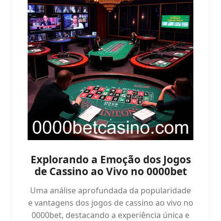
Explorando a Emoção dos Jogos
de Cassino ao Vivo no 0000bet
Uma análise aprofundada da popularidade
e vantagens dos jogos de cassino ao vivo no
0000bet, destacando a experiência única e