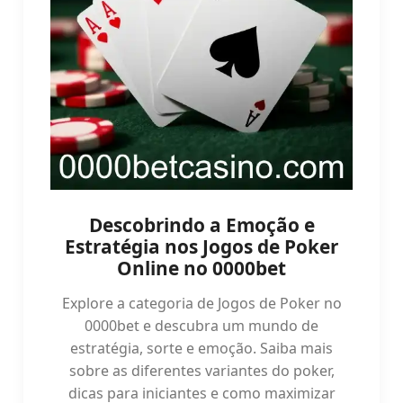
Descobrindo a Emoção e
Estratégia nos Jogos de Poker
Online no 0000bet
Explore a categoria de Jogos de Poker no
0000bet e descubra um mundo de
estratégia, sorte e emoção. Saiba mais
sobre as diferentes variantes do poker,
dicas para iniciantes e como maximizar