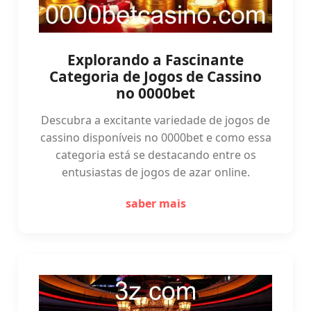
Explorando a Fascinante
Categoria de Jogos de Cassino
no 0000bet
Descubra a excitante variedade de jogos de
cassino disponíveis no 0000bet e como essa
categoria está se destacando entre os
entusiastas de jogos de azar online.
saber mais