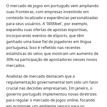
O mercado de jogos em português vem ampliando
suas fronteiras, com empresas investindo em
conteúdo localizado e experiências personalizadas
para seus usuários. A '0000bet', por exemplo,
expandiu suas ofertas de apostas esportivas,
incorporando eventos de eSports, que têm
ganhado uma base fiel de jogadores em língua
portuguesa. Isso é refletido nas recentes
estatísticas do setor, que mostram um aumento de
30% na participação de apostadores nesses novos
mercados.
Analistas de mercado destacam que a
regulamentação governamental tem sido um fator
crucial nas decisões empresariais. Em janeiro, o
governo português implementou novas diretrizes
para regular o mercado de jogos online, focando
em promover um ambiente seguro para os