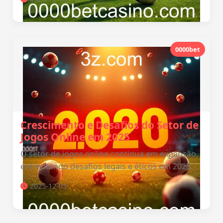
0000bet
Crescimento e Desafios do Setor de
Jogos Online em 2025
O setor de jogos online continua em expansão,
enfrentando desafios legais e éticos em 2025.
2025-12-03