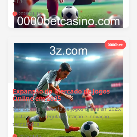
2026.
2026-01-13
0000bet
Expansão do Mercado de Jogos
Online em 2025
O crescente mercado de jogos online em 2025,
destacando a regulamentação e inovação
tecnológica.
2025-11-15