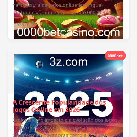
na indústria de jogos online em língua
portuguesa, com ênfase no site 0000bet.
2026-01-20
0000bet
A Crescente Popularidade dos
Jogos Online em 2026
Explorando o impacto e a evolução dos jogos
online em 2026, com foco na segurança e em
plataformas inovadoras como a 0000bet.