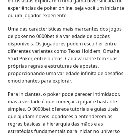
entusiastas explorarem uma gama diversificada de
experiências de poker online, seja você um iniciante
ou um jogador experiente.
Uma das características mais marcantes dos jogos
de poker no 0000bet é a variedade de opções
disponíveis. Os jogadores podem escolher entre
diferentes variantes como Texas Hold'em, Omaha,
Stud Poker, entre outros. Cada variante tem suas
próprias regras e estruturas de apostas,
proporcionando uma variedade infinita de desafios
emocionantes para explorar.
Para iniciantes, o poker pode parecer intimidador,
mas a verdade é que começar a jogar é bastante
simples. O 0000bet oferece tutoriais e guias úteis
que ajudam novos jogadores a entenderem as
regras básicas, a hierarquia das mãos e as
estratégias fundamentais para iniciar no universo