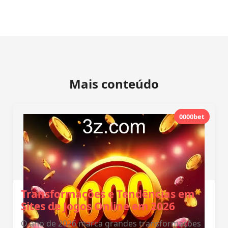
Mais conteúdo
0000bet
Transformações e Tendências em
Sites de Jogos Online em 2026
O ano de 2026 marca grandes transformações