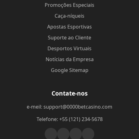
Promoções Especiais
Caça-níqueis
Apostas Esportivas
Suporte ao Cliente
Desportos Virtuais
Notícias da Empresa
Google Sitemap
Contate-nos
e-meil: support@0000betcasino.com
Telefone: +55 (121) 234-5678