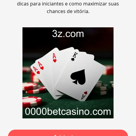
dicas para iniciantes e como maximizar suas
chances de vitória.