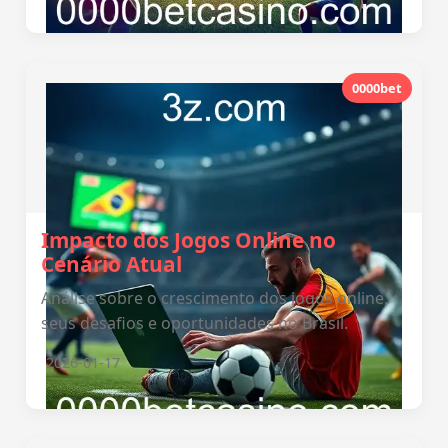
0000bet
Impacto dos Jogos Online no
Cenário Atual
Análise sobre o crescimento dos jogos online,
seus desafios e oportunidades no Brasil.
2026-01-17