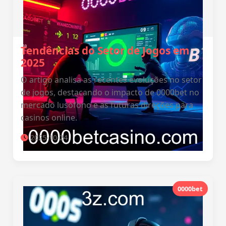
Tendências do Setor de Jogos em
2025
O artigo analisa as recentes evoluções no setor
de jogos, destacando o impacto de 0000bet no
mercado lusófono e as futuras direções para
casinos online.
2025-10-24
0000bet