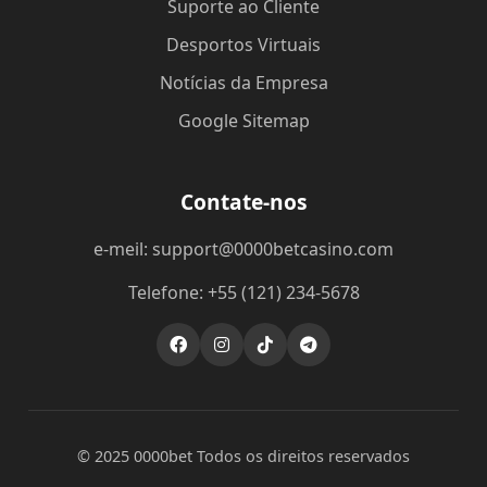
Suporte ao Cliente
Desportos Virtuais
Notícias da Empresa
Google Sitemap
Contate-nos
e-meil: support@0000betcasino.com
Telefone: +55 (121) 234-5678
© 2025 0000bet Todos os direitos reservados