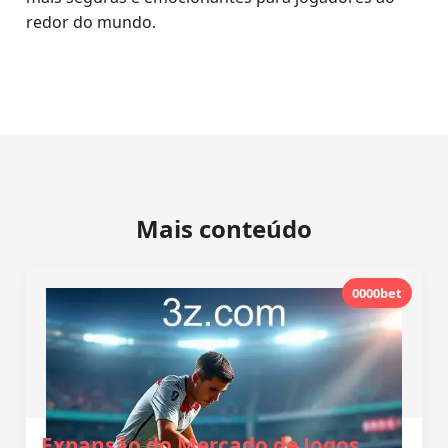
redor do mundo.
Mais conteúdo
0000bet
Expansão do Mercado de Jogos