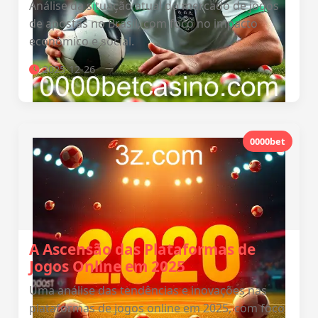
Análise da situação atual do mercado de jogos
de apostas no Brasil, com foco no impacto
econômico e social.
2025-12-26
0000bet
A Ascensão das Plataformas de
Jogos Online em 2025
Uma análise das tendências e inovações nas
plataformas de jogos online em 2025, com foco