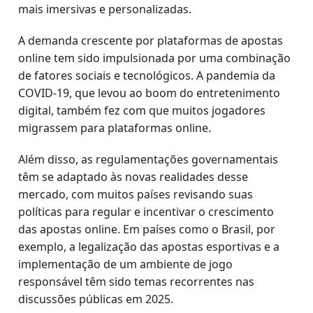
mais imersivas e personalizadas.
A demanda crescente por plataformas de apostas
online tem sido impulsionada por uma combinação
de fatores sociais e tecnológicos. A pandemia da
COVID-19, que levou ao boom do entretenimento
digital, também fez com que muitos jogadores
migrassem para plataformas online.
Além disso, as regulamentações governamentais
têm se adaptado às novas realidades desse
mercado, com muitos países revisando suas
políticas para regular e incentivar o crescimento
das apostas online. Em países como o Brasil, por
exemplo, a legalização das apostas esportivas e a
implementação de um ambiente de jogo
responsável têm sido temas recorrentes nas
discussões públicas em 2025.