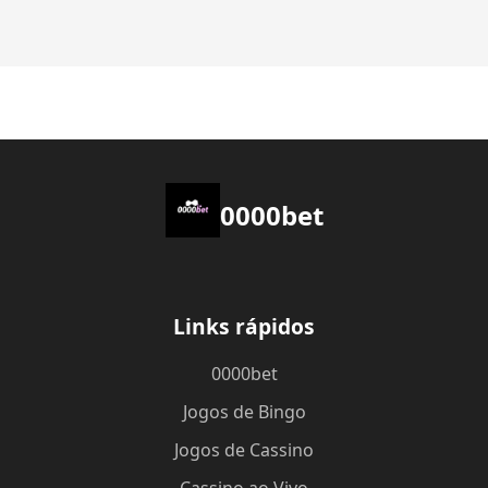
0000bet
Links rápidos
0000bet
Jogos de Bingo
Jogos de Cassino