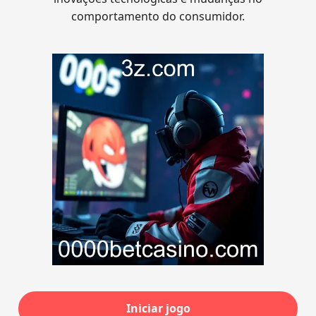
comportamento do consumidor.
Iniciar jogo