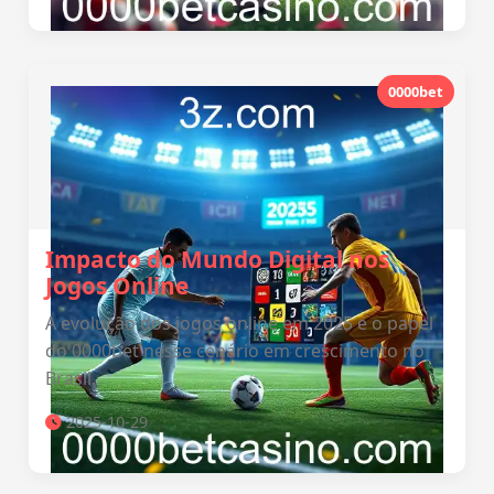
0000bet
Impacto do Mundo Digital nos
Jogos Online
A evolução dos jogos online em 2025 e o papel
do 0000bet nesse cenário em crescimento no
Brasil.
2025-10-29