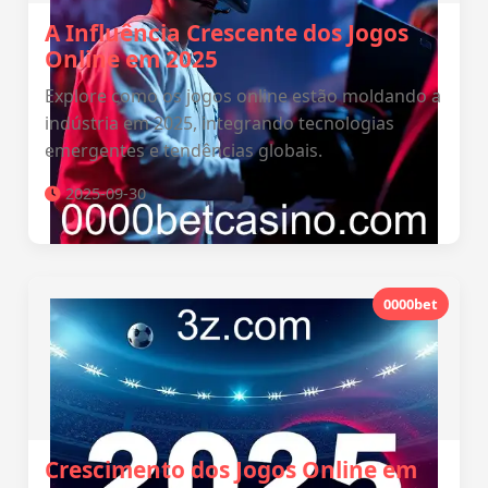
A Influência Crescente dos Jogos
Online em 2025
Explore como os jogos online estão moldando a
indústria em 2025, integrando tecnologias
emergentes e tendências globais.
2025-09-30
0000bet
Crescimento dos Jogos Online em