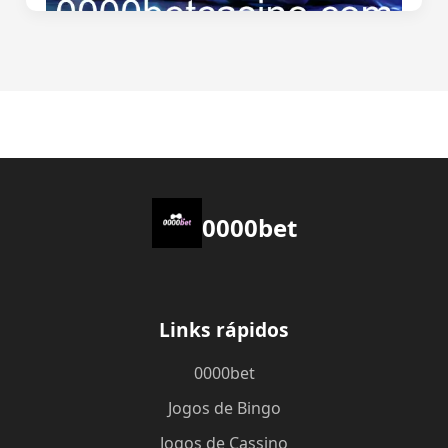
0000bet
Links rápidos
0000bet
Jogos de Bingo
Jogos de Cassino