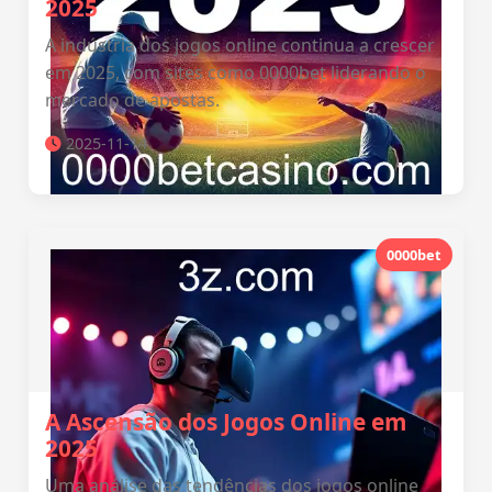
2025
A indústria dos jogos online continua a crescer
em 2025, com sites como 0000bet liderando o
mercado de apostas.
2025-11-14
0000bet
A Ascensão dos Jogos Online em
2025
Uma análise das tendências dos jogos online