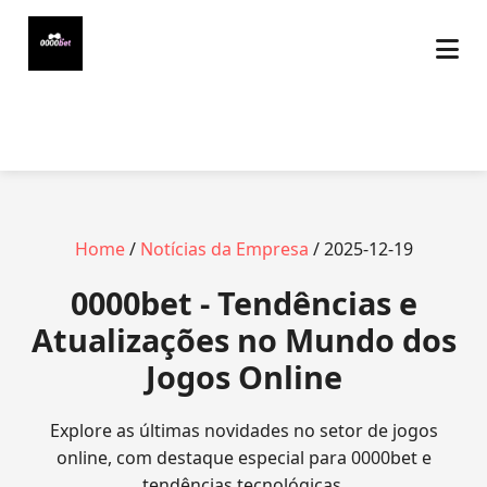
Home
/
Notícias da Empresa
/ 2025-12-19
0000bet - Tendências e
Atualizações no Mundo dos
Jogos Online
Explore as últimas novidades no setor de jogos
online, com destaque especial para 0000bet e
tendências tecnológicas.