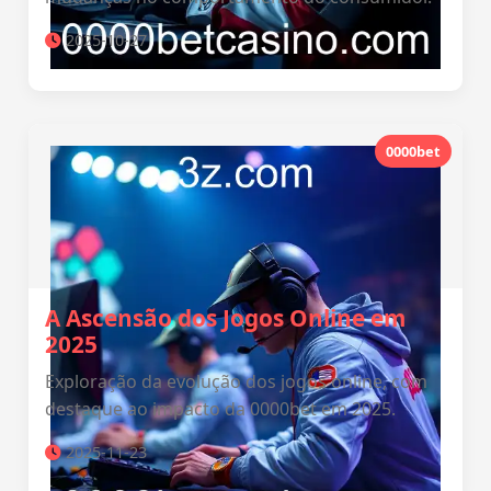
2025-10-27
0000bet
A Ascensão dos Jogos Online em
2025
Exploração da evolução dos jogos online, com
destaque ao impacto da 0000bet em 2025.
2025-11-23