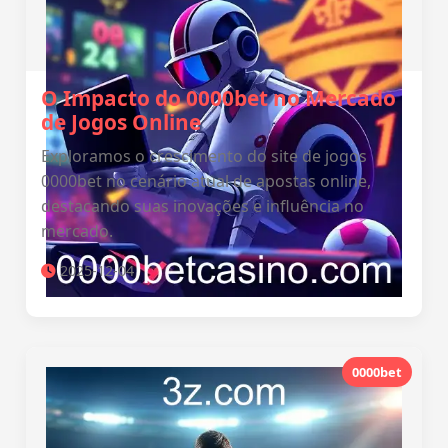
O Impacto do 0000bet no Mercado
de Jogos Online
Exploramos o crescimento do site de jogos
0000bet no cenário atual de apostas online,
destacando suas inovações e influência no
mercado.
2025-12-04
0000bet