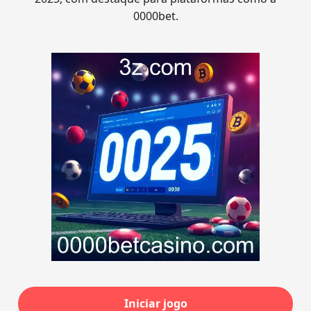
0000bet.
Iniciar jogo