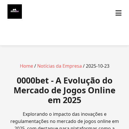
Home
/
Notícias da Empresa
/ 2025-10-23
0000bet - A Evolução do
Mercado de Jogos Online
em 2025
Explorando o impacto das inovações e
regulamentações no mercado de jogos online em
2025, com destaque para plataformas como a