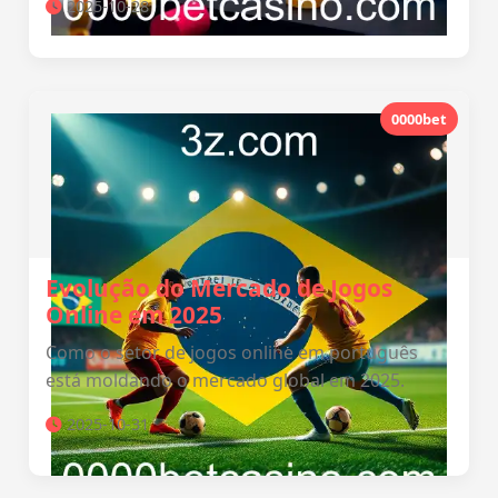
2025-10-28
0000bet
Evolução do Mercado de Jogos
Online em 2025
Como o setor de jogos online em português
está moldando o mercado global em 2025.
2025-10-31