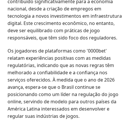
contribuído significativamente para a economia
nacional, desde a criação de empregos em
tecnologia a novos investimentos em infraestrutura
digital. Este crescimento econômico, no entanto,
deve ser equilibrado com práticas de jogo
responsáveis, que têm sido foco dos reguladores.
Os jogadores de plataformas como '0000bet'
relatam experiências positivas com as medidas
regulatórias, indicando que as novas regras têm
melhorado a confiabilidade e a confiança nos
serviços oferecidos. À medida que o ano de 2026
avança, espera-se que o Brasil continue se
posicionando como um líder na regulação do jogo
online, servindo de modelo para outros países da
América Latina interessados em desenvolver e
regular suas indústrias de jogos.