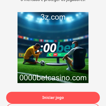
Iniciar jogo