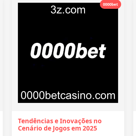
0000bet
Tendências e Inovações no
Cenário de Jogos em 2025