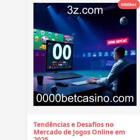
0000bet
Tendências e Desafios no
Mercado de Jogos Online em
2025