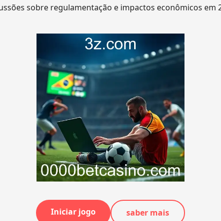
ussões sobre regulamentação e impactos econômicos em 
Iniciar jogo
saber mais