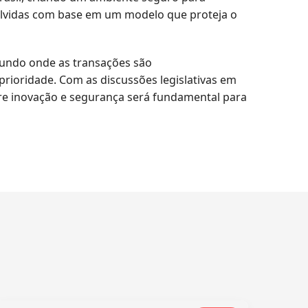
volvidas com base em um modelo que proteja o
mundo onde as transações são
prioridade. Com as discussões legislativas em
tre inovação e segurança será fundamental para