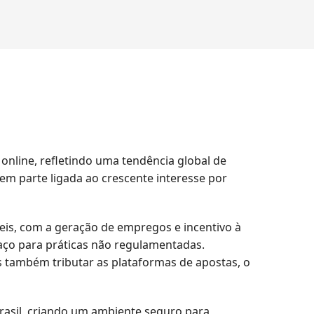
online, refletindo uma tendência global de
em parte ligada ao crescente interesse por
is, com a geração de empregos e incentivo à
spaço para práticas não regulamentadas.
s também tributar as plataformas de apostas, o
rasil, criando um ambiente seguro para