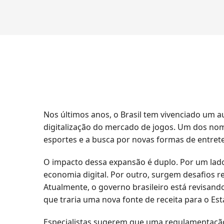
Nos últimos anos, o Brasil tem vivenciado um a
digitalização do mercado de jogos. Um dos nome
esportes e a busca por novas formas de entrete
O impacto dessa expansão é duplo. Por um lado
economia digital. Por outro, surgem desafios re
Atualmente, o governo brasileiro está revisan
que traria uma nova fonte de receita para o Est
Especialistas sugerem que uma regulamentação 