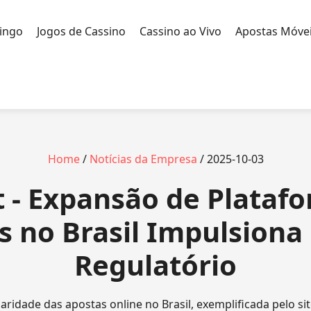
Bingo
Jogos de Cassino
Cassino ao Vivo
Apostas Móve
Home
/
Notícias da Empresa
/ 2025-10-03
 - Expansão de Plataf
s no Brasil Impulsiona
Regulatório
aridade das apostas online no Brasil, exemplificada pelo sit