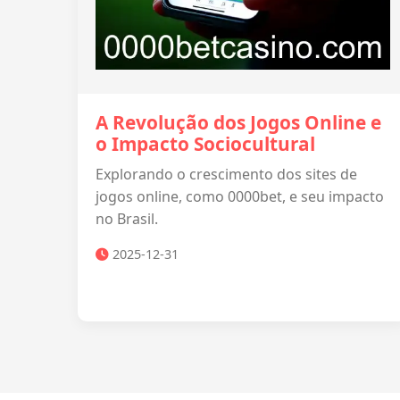
A Revolução dos Jogos Online e
o Impacto Sociocultural
Explorando o crescimento dos sites de
jogos online, como 0000bet, e seu impacto
no Brasil.
2025-12-31