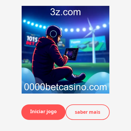
Iniciar jogo
saber mais