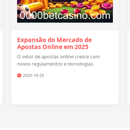
Expansão do Mercado de
Apostas Online em 2025
O setor de apostas online cresce com
novos regulamentos e tecnologias.
2025-10-25