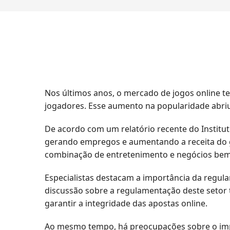
Nos últimos anos, o mercado de jogos online t
jogadores. Esse aumento na popularidade abriu
De acordo com um relatório recente do Institut
gerando empregos e aumentando a receita do go
combinação de entretenimento e negócios bem
Especialistas destacam a importância da regula
discussão sobre a regulamentação deste setor 
garantir a integridade das apostas online.
Ao mesmo tempo, há preocupações sobre o impac