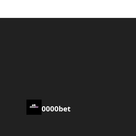
0000bet