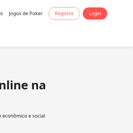
is
Jogos de Poker
Registre
Login
nline na
o econômico e social