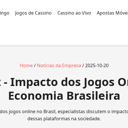
Bingo
Jogos de Cassino
Cassino ao Vivo
Apostas Móve
Home
/
Notícias da Empresa
/ 2025-10-20
 - Impacto dos Jogos O
Economia Brasileira
os jogos online no Brasil, especialistas discutem o impact
dessas plataformas na sociedade.