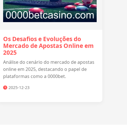
Os Desafios e Evoluções do
Mercado de Apostas Online em
2025
Análise do cenário do mercado de apostas
online em 2025, destacando o papel de
plataformas como a 0000bet.
2025-12-23