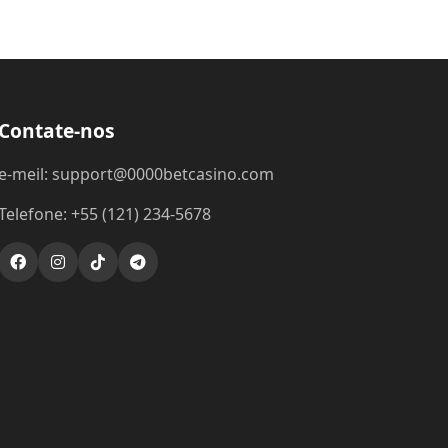
Contate-nos
e-meil: support@0000betcasino.com
Telefone: +55 (121) 234-5678