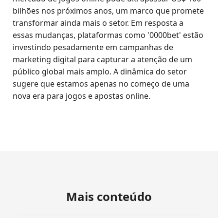
bilhões nos próximos anos, um marco que promete
transformar ainda mais o setor. Em resposta a
essas mudanças, plataformas como '0000bet' estão
investindo pesadamente em campanhas de
marketing digital para capturar a atenção de um
público global mais amplo. A dinâmica do setor
sugere que estamos apenas no começo de uma
nova era para jogos e apostas online.
Mais conteúdo