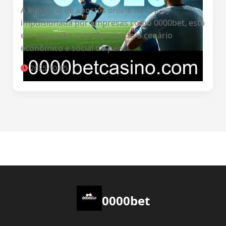
A indústria de apostas online no Brasil,
impulsionada por empresas como 0000bet, está
em expansão, transformando o cenário
econômico e social do país.
2025-10-05
0000bet