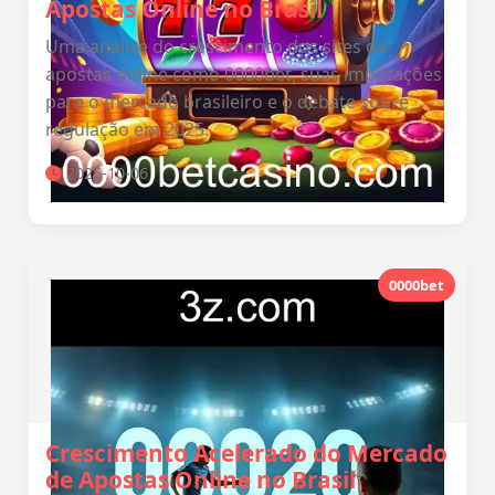
Apostas Online no Brasil
Uma análise do crescimento dos sites de
apostas online como 0000bet, suas implicações
para o mercado brasileiro e o debate sobre
regulação em 2025.
2025-10-06
0000bet
Crescimento Acelerado do Mercado
de Apostas Online no Brasil