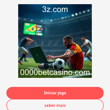
Iniciar jogo
saber mais