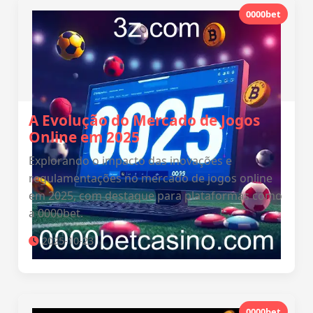
0000bet
A Evolução do Mercado de Jogos
Online em 2025
Explorando o impacto das inovações e
regulamentações no mercado de jogos online
em 2025, com destaque para plataformas como
a 0000bet.
2025-10-23
0000bet