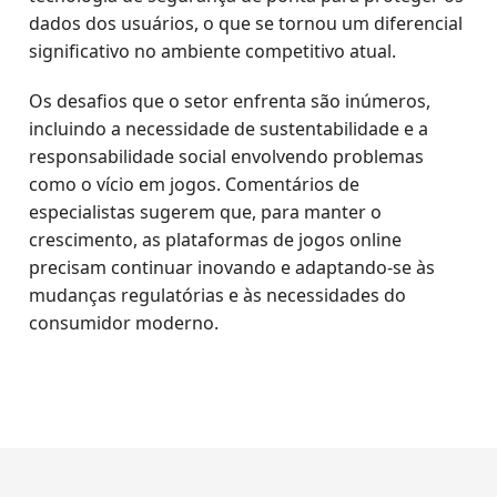
dados dos usuários, o que se tornou um diferencial
significativo no ambiente competitivo atual.
Os desafios que o setor enfrenta são inúmeros,
incluindo a necessidade de sustentabilidade e a
responsabilidade social envolvendo problemas
como o vício em jogos. Comentários de
especialistas sugerem que, para manter o
crescimento, as plataformas de jogos online
precisam continuar inovando e adaptando-se às
mudanças regulatórias e às necessidades do
consumidor moderno.