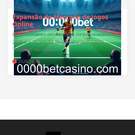
Expansão do Mercado de Jogos
Online
O crescimento do mercado de jogos online em
2025 e a ascensão de plataformas como
'0000bet' no Brasil.
2025-12-12