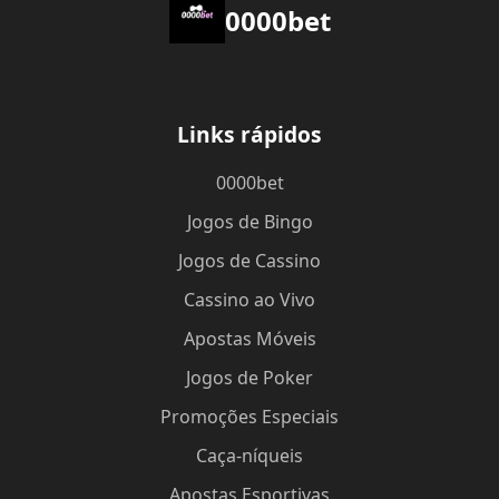
0000bet
Links rápidos
0000bet
Jogos de Bingo
Jogos de Cassino
Cassino ao Vivo
Apostas Móveis
Jogos de Poker
Promoções Especiais
Caça-níqueis
Apostas Esportivas