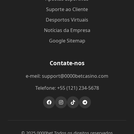
Suporte ao Cliente
Desportos Virtuais
Notícias da Empresa
Google Sitemap
Contate-nos
e-meil: support@0000betcasino.com
Telefone: +55 (121) 234-5678
© 2025 0000bet Todos os direitos reservados