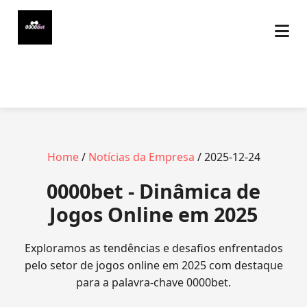
Home
/
Notícias da Empresa
/ 2025-12-24
0000bet - Dinâmica de
Jogos Online em 2025
Exploramos as tendências e desafios enfrentados
pelo setor de jogos online em 2025 com destaque
para a palavra-chave 0000bet.