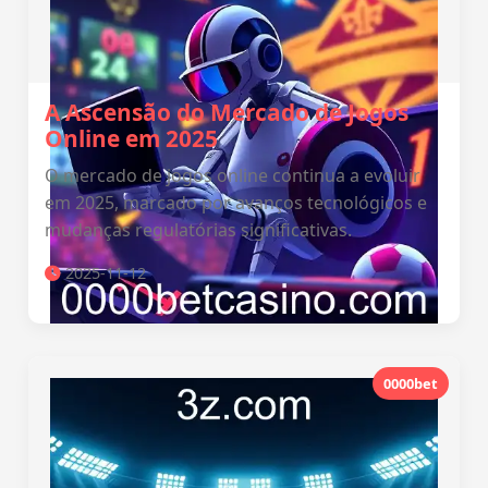
A Ascensão do Mercado de Jogos
Online em 2025
O mercado de jogos online continua a evoluir
em 2025, marcado por avanços tecnológicos e
mudanças regulatórias significativas.
2025-11-12
0000bet