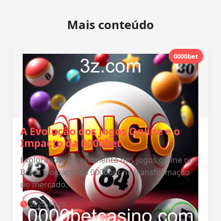
Mais conteúdo
0000bet
A Evolução dos Jogos Online e o
Impacto da 0000bet
Explorando o crescimento dos jogos online no
Brasil e o papel da 0000bet na transformação
do mercado.
2025-11-28