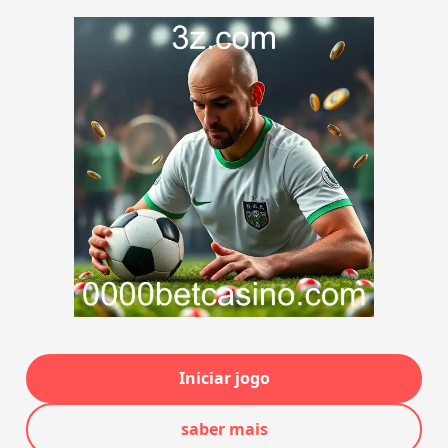
Iniciar jogo
saber mais