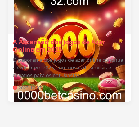
A Ascensão dos Jogos de Azar
Online em 2025
O panorama dos jogos de azar online continua
a evoluir em 2025, com novas dinâmicas e
desafios para os entusiastas.
2025-12-07