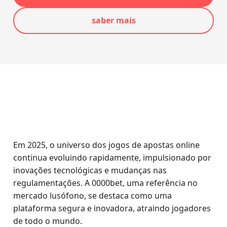
saber mais
Em 2025, o universo dos jogos de apostas online
continua evoluindo rapidamente, impulsionado por
inovações tecnológicas e mudanças nas
regulamentações. A 0000bet, uma referência no
mercado lusófono, se destaca como uma
plataforma segura e inovadora, atraindo jogadores
de todo o mundo.