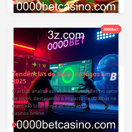
0000bet
Tendências do Setor de Jogos em
2025
O artigo analisa as recentes evoluções no setor
de jogos, destacando o impacto de 0000bet no
mercado lusófono e as futuras direções para
casinos online.
2025-10-24