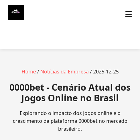
Home
/
Notícias da Empresa
/ 2025-12-25
0000bet - Cenário Atual dos
Jogos Online no Brasil
Explorando o impacto dos jogos online e o
crescimento da plataforma 0000bet no mercado
brasileiro.