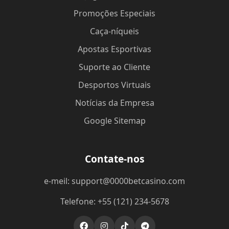
Promoções Especiais
Caça-níqueis
Apostas Esportivas
Suporte ao Cliente
Desportos Virtuais
Notícias da Empresa
Google Sitemap
Contate-nos
e-meil: support@0000betcasino.com
Telefone: +55 (121) 234-5678