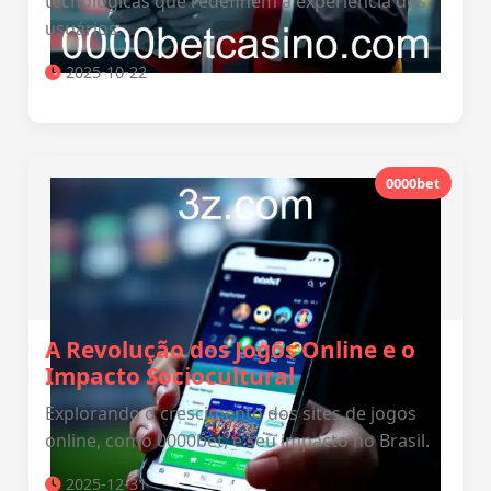
tecnológicas que redefinem a experiência dos
usuários.
2025-10-22
0000bet
A Revolução dos Jogos Online e o
Impacto Sociocultural
Explorando o crescimento dos sites de jogos
online, como 0000bet, e seu impacto no Brasil.
2025-12-31