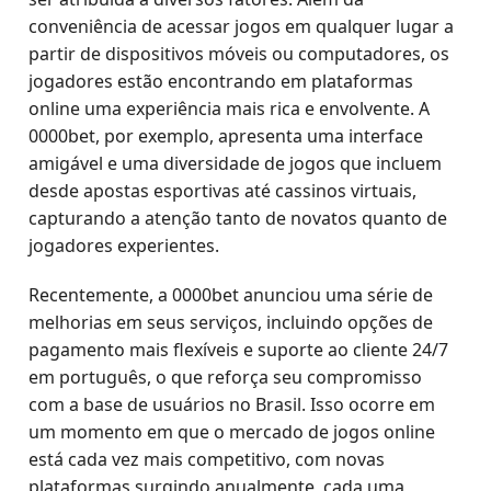
conveniência de acessar jogos em qualquer lugar a
partir de dispositivos móveis ou computadores, os
jogadores estão encontrando em plataformas
online uma experiência mais rica e envolvente. A
0000bet, por exemplo, apresenta uma interface
amigável e uma diversidade de jogos que incluem
desde apostas esportivas até cassinos virtuais,
capturando a atenção tanto de novatos quanto de
jogadores experientes.
Recentemente, a 0000bet anunciou uma série de
melhorias em seus serviços, incluindo opções de
pagamento mais flexíveis e suporte ao cliente 24/7
em português, o que reforça seu compromisso
com a base de usuários no Brasil. Isso ocorre em
um momento em que o mercado de jogos online
está cada vez mais competitivo, com novas
plataformas surgindo anualmente, cada uma