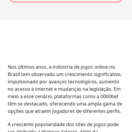
Nos últimos anos, a indústria de jogos online no
Brasil tem observado um crescimento significativo,
impulsionado por avanços tecnológicos, aumento
no acesso à internet e mudanças na legislação. Em
meio a esse cenário, plataformas como a 0000bet
têm se destacado, oferecendo uma ampla gama de
opções que atraem jogadores de diferentes perfis.
A crescente popularidade dos sites de jogos pode
ser atribuída a diversos fatores. Além da