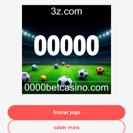
Iniciar jogo
saber mais