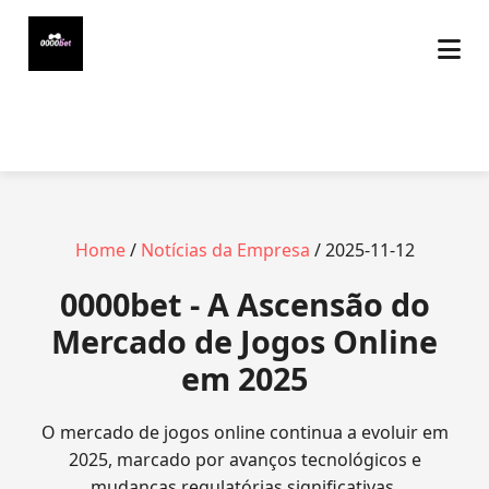
Home
/
Notícias da Empresa
/ 2025-11-12
0000bet - A Ascensão do
Mercado de Jogos Online
em 2025
O mercado de jogos online continua a evoluir em
2025, marcado por avanços tecnológicos e
mudanças regulatórias significativas.