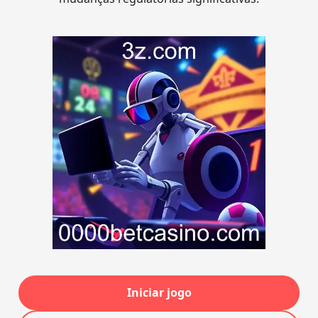
Iniciar jogo