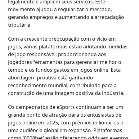
legalmente e ampliem seus serviços. Este
movimento ajudou a regularizar o mercado,
gerando empregos e aumentando a arrecadação
tributária.
Com a crescente preocupação com o vício em
jogos, várias plataformas estão adotando medidas
de jogo responsável, proporcionando aos
jogadores ferramentas para gerenciar melhor o
tempo e os fundos gastos em jogos online. Esta
abordagem proativa está ganhando
reconhecimento mundial, contribuindo para a
construção de uma imagem positiva da indústria.
Os campeonatos de eSports continuam a ser um
grande ponto de atração para os entusiastas de
jogos online em 2025, com prêmios milionários e
uma audiência global em expansão. Plataformas
como '0000bet' estão oferecendo odds em eventos