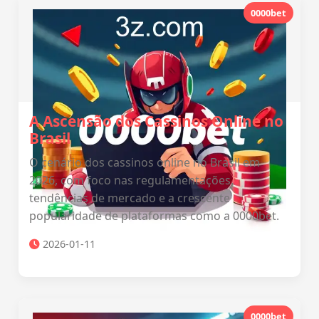
0000bet
A Ascensão dos Cassinos Online no
Brasil
O cenário dos cassinos online no Brasil em
2026, com foco nas regulamentações,
tendências de mercado e a crescente
popularidade de plataformas como a 0000bet.
2026-01-11
0000bet