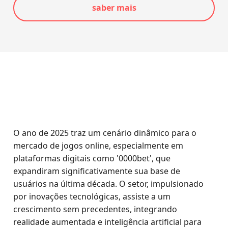
saber mais
O ano de 2025 traz um cenário dinâmico para o
mercado de jogos online, especialmente em
plataformas digitais como '0000bet', que
expandiram significativamente sua base de
usuários na última década. O setor, impulsionado
por inovações tecnológicas, assiste a um
crescimento sem precedentes, integrando
realidade aumentada e inteligência artificial para