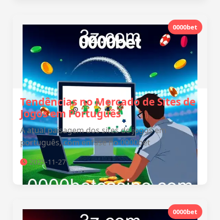
0000bet
Tendências no Mercado de Sites de
Jogos em Português
A atual paisagem dos sites de jogos em
português, com enfase no 0000bet
2025-11-27
0000bet