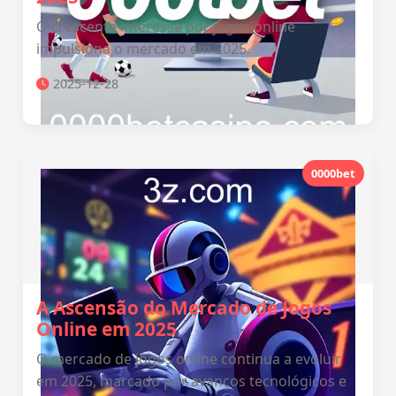
O crescente interesse por jogos online
impulsiona o mercado em 2025.
2025-12-28
0000bet
A Ascensão do Mercado de Jogos
Online em 2025
O mercado de jogos online continua a evoluir
em 2025, marcado por avanços tecnológicos e