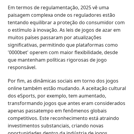
Em termos de regulamentação, 2025 vê uma
paisagem complexa onde os reguladores estão
tentando equilibrar a proteção do consumidor com
o estímulo à inovação. As leis de jogos de azar em
muitos países passaram por atualizações
significativas, permitindo que plataformas como
'0000bet' operem com maior flexibilidade, desde
que mantenham políticas rigorosas de jogo
responsável.
Por fim, as dinâmicas sociais em torno dos jogos
online também estão mudando. A aceitação cultural
dos eSports, por exemplo, tem aumentado,
transformando jogos que antes eram considerados
apenas passatempo em fenômenos globais
competitivos. Este reconhecimento está atraindo
investimentos substanciais, criando novas
oportunidades dentro da indústria de jogos.