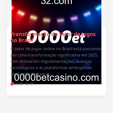
Transformação do Setor de Jogos
no Brasil
O setor de jogos online no Brasil está passando
por uma transformação significativa em 2025,
com ênfase em regulamentações, avanços
tecnológicos e as plataformas emergentes
ganhando destaque.
2025-12-09