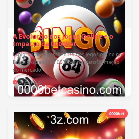
A Evolução dos Jogos Online e o
Impacto da 0000bet
Explorando o crescimento dos jogos online no
Brasil e o papel da 0000bet na transformação
do mercado.
2025-11-28
0000bet