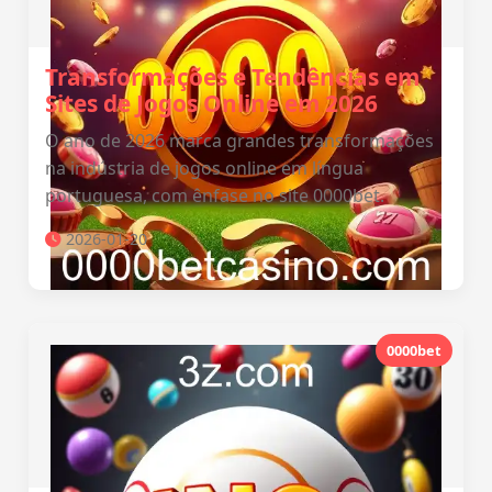
Transformações e Tendências em
Sites de Jogos Online em 2026
O ano de 2026 marca grandes transformações
na indústria de jogos online em língua
portuguesa, com ênfase no site 0000bet.
2026-01-20
0000bet