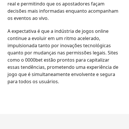
real e permitindo que os apostadores façam
decisões mais informadas enquanto acompanham
os eventos ao vivo.
A expectativa é que a indústria de jogos online
continue a evoluir em um ritmo acelerado,
impulsionada tanto por inovações tecnológicas
quanto por mudanças nas permissões legais. Sites
como o 0000bet estão prontos para capitalizar
essas tendências, prometendo uma experiência de
jogo que é simultaneamente envolvente e segura
para todos os usuários.