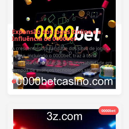
Expansão dos Jogos Online e a
Influência de 0000bet
A crescente popularidade dos sites de jogos
online, incluindo o 0000bet, traz à tona
questões de regulação e responsabilidade em
tempos de avanços tecnológicos significativos.
2025-10-28
0000bet