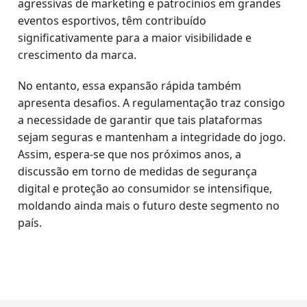
agressivas de marketing e patrocínios em grandes
eventos esportivos, têm contribuído
significativamente para a maior visibilidade e
crescimento da marca.
No entanto, essa expansão rápida também
apresenta desafios. A regulamentação traz consigo
a necessidade de garantir que tais plataformas
sejam seguras e mantenham a integridade do jogo.
Assim, espera-se que nos próximos anos, a
discussão em torno de medidas de segurança
digital e proteção ao consumidor se intensifique,
moldando ainda mais o futuro deste segmento no
país.