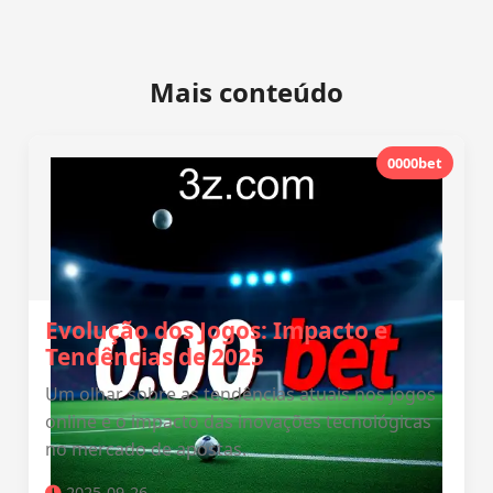
Mais conteúdo
0000bet
Evolução dos Jogos: Impacto e
Tendências de 2025
Um olhar sobre as tendências atuais nos jogos
online e o impacto das inovações tecnológicas
no mercado de apostas.
2025-09-26