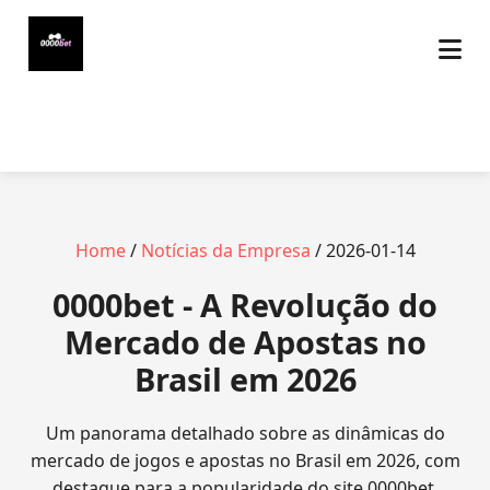
Home
/
Notícias da Empresa
/ 2026-01-14
0000bet - A Revolução do
Mercado de Apostas no
Brasil em 2026
Um panorama detalhado sobre as dinâmicas do
mercado de jogos e apostas no Brasil em 2026, com
destaque para a popularidade do site 0000bet.