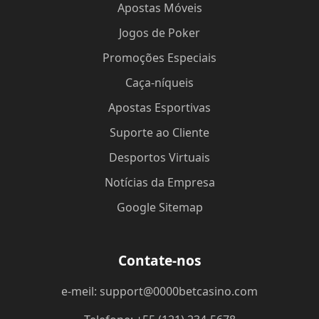
Apostas Móveis
Jogos de Poker
Promoções Especiais
Caça-níqueis
Apostas Esportivas
Suporte ao Cliente
Desportos Virtuais
Notícias da Empresa
Google Sitemap
Contate-nos
e-meil: support@0000betcasino.com