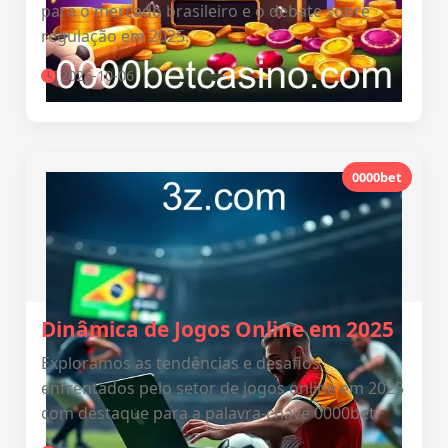
para o mercado brasileiro e o debate sobre
regulação em 2025.
2025-10-06
0000bet
Dinâmica de Jogos Online em 2025
Exploramos as tendências e desafios
enfrentados pelo setor de jogos online em 2025
com destaque para a palavra-chave 0000bet.