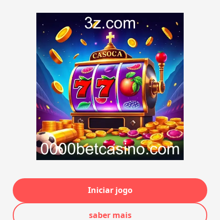
Iniciar jogo
saber mais