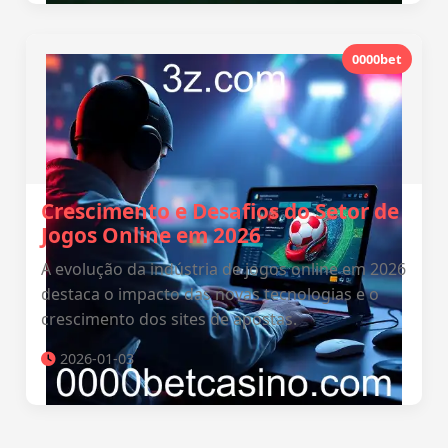
0000bet
Crescimento e Desafios do Setor de
Jogos Online em 2026
A evolução da indústria de jogos online em 2026
destaca o impacto das novas tecnologias e o
crescimento dos sites de apostas.
2026-01-03