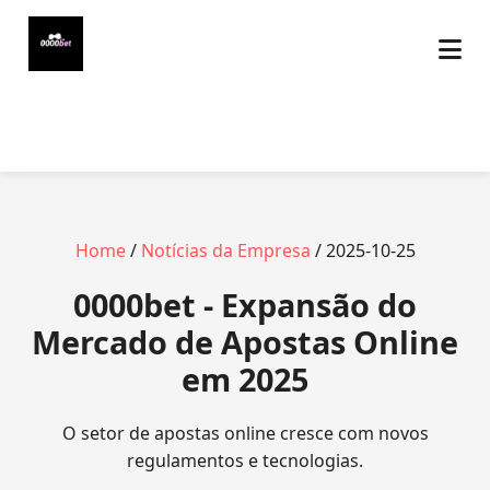
Home
/
Notícias da Empresa
/ 2025-10-25
0000bet - Expansão do
Mercado de Apostas Online
em 2025
O setor de apostas online cresce com novos
regulamentos e tecnologias.