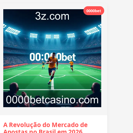
0000bet
A Revolução do Mercado de
Apostas no Brasil em 2026