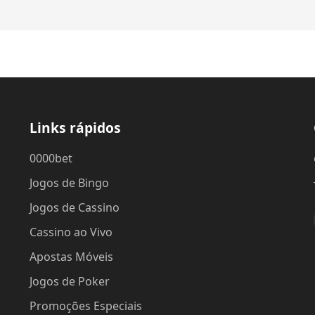
Links rápidos
0000bet
Jogos de Bingo
Jogos de Cassino
Cassino ao Vivo
Apostas Móveis
Jogos de Poker
Promoções Especiais