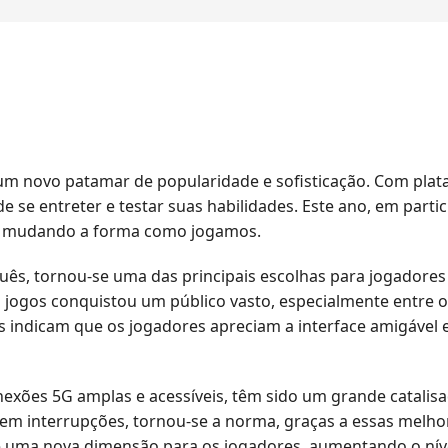
um novo patamar de popularidade e sofisticação. Com pla
se entreter e testar suas habilidades. Este ano, em parti
tá mudando a forma como jogamos.
ês, tornou-se uma das principais escolhas para jogadores 
m jogos conquistou um público vasto, especialmente entre o
s indicam que os jogadores apreciam a interface amigável e 
exões 5G amplas e acessíveis, têm sido um grande catalisa
sem interrupções, tornou-se a norma, graças a essas melho
xe uma nova dimensão para os jogadores, aumentando o níve