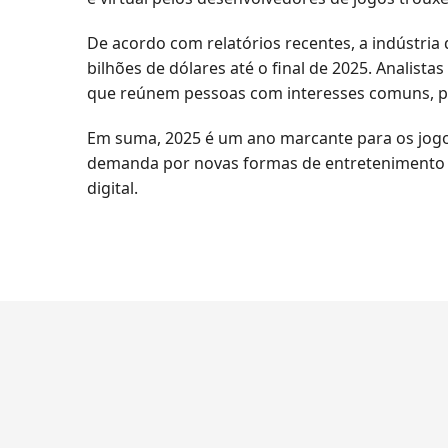
De acordo com relatórios recentes, a indústria
bilhões de dólares até o final de 2025. Anali
que reúnem pessoas com interesses comuns, p
Em suma, 2025 é um ano marcante para os jogos
demanda por novas formas de entretenimento g
digital.