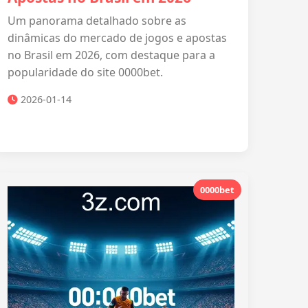
Um panorama detalhado sobre as
dinâmicas do mercado de jogos e apostas
no Brasil em 2026, com destaque para a
popularidade do site 0000bet.
2026-01-14
0000bet