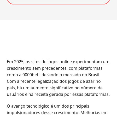
Em 2025, os sites de jogos online experimentam um
crescimento sem precedentes, com plataformas
como a 0000bet liderando o mercado no Brasil.
Com a recente legalização dos jogos de azar no
país, há um aumento significativo no número de
usuários e na receita gerada por essas plataformas.
O avanço tecnológico é um dos principais
impulsionadores desse crescimento. Melhorias em