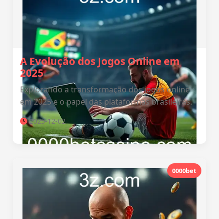
A Evolução dos Jogos Online em
2025
Explorando a transformação dos jogos online
em 2025 e o papel das plataformas brasileiras.
2025-12-02
0000bet