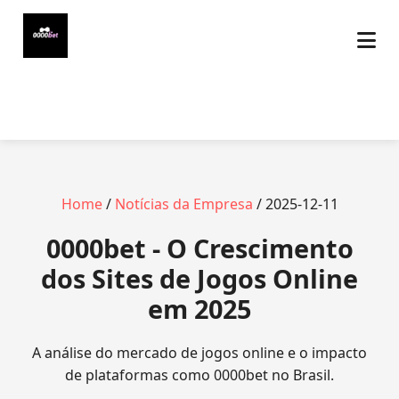
Home
/
Notícias da Empresa
/ 2025-12-11
0000bet - O Crescimento
dos Sites de Jogos Online
em 2025
A análise do mercado de jogos online e o impacto
de plataformas como 0000bet no Brasil.