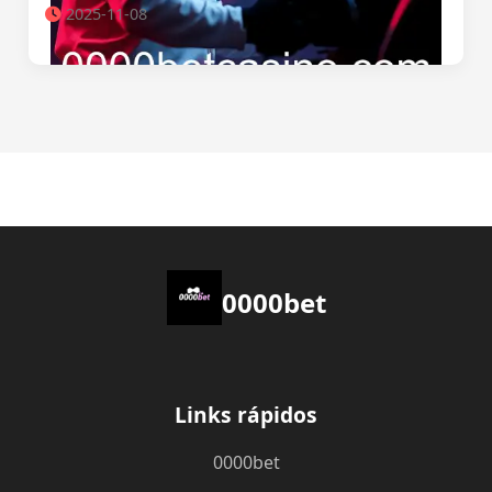
2025-11-08
0000bet
Links rápidos
0000bet