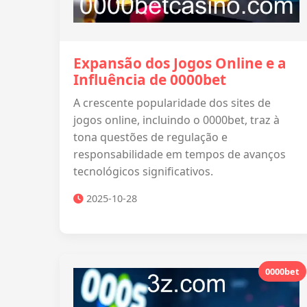
Expansão dos Jogos Online e a
Influência de 0000bet
A crescente popularidade dos sites de
jogos online, incluindo o 0000bet, traz à
tona questões de regulação e
responsabilidade em tempos de avanços
tecnológicos significativos.
2025-10-28
0000bet