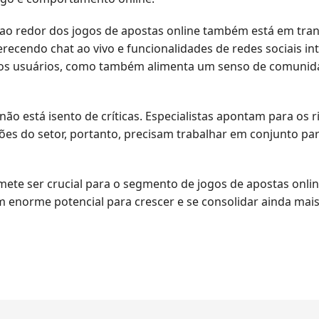
l ao redor dos jogos de apostas online também está em tra
erecendo chat ao vivo e funcionalidades de redes sociais i
 dos usuários, como também alimenta um senso de comunidad
ão está isento de críticas. Especialistas apontam para os ri
ições do setor, portanto, precisam trabalhar em conjunto pa
te ser crucial para o segmento de jogos de apostas online
m enorme potencial para crescer e se consolidar ainda ma