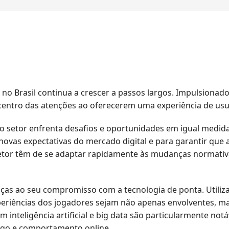
no Brasil continua a crescer a passos largos. Impulsionado 
 centro das atenções ao oferecerem uma experiência de usuá
setor enfrenta desafios e oportunidades em igual medida. 
novas expectativas do mercado digital e para garantir que 
setor têm de se adaptar rapidamente às mudanças normati
raças ao seu compromisso com a tecnologia de ponta. Utili
experiências dos jogadores sejam não apenas envolventes,
inteligência artificial e big data são particularmente notá
ogo e comportamento online.