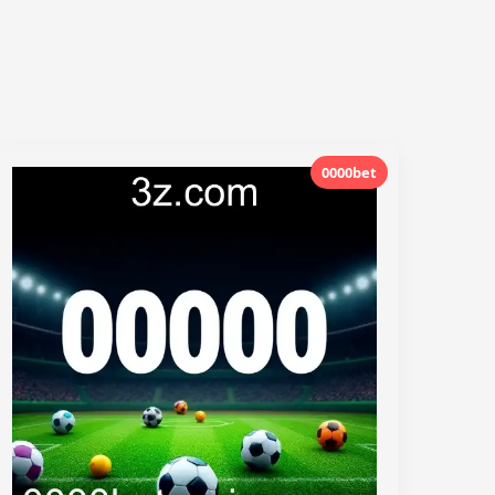
0000bet