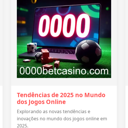
Tendências de 2025 no Mundo
dos Jogos Online
Explorando as novas tendências e
inovações no mundo dos jogos online em
2025.