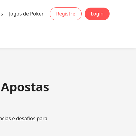
is
Jogos de Poker
Registre
Login
 Apostas
cias e desafios para