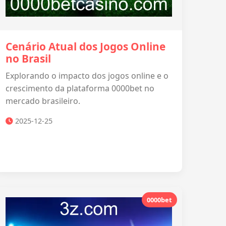
Cenário Atual dos Jogos Online
no Brasil
Explorando o impacto dos jogos online e o
crescimento da plataforma 0000bet no
mercado brasileiro.
2025-12-25
0000bet