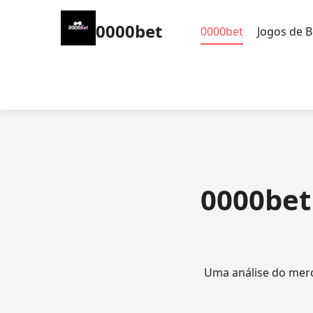
0000bet
0000bet
Jogos de 
0000bet
Uma análise do merc