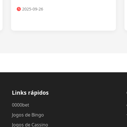
2025-09-26
Links rápidos
0000bet
Jogos de Bingo
Jogos de Cassino