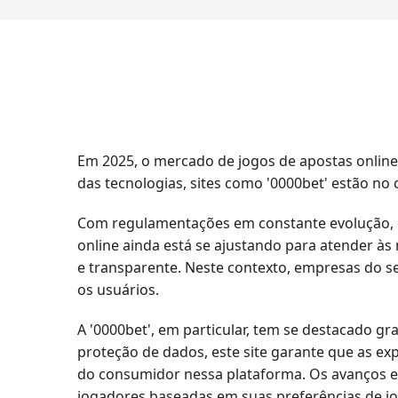
Em 2025, o mercado de jogos de apostas online 
das tecnologias, sites como '0000bet' estão no
Com regulamentações em constante evolução, o 
online ainda está se ajustando para atender às 
e transparente. Neste contexto, empresas do 
os usuários.
A '0000bet', em particular, tem se destacado g
proteção de dados, este site garante que as 
do consumidor nessa plataforma. Os avanços em 
jogadores baseadas em suas preferências de j