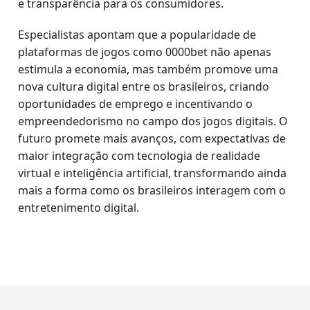
e transparência para os consumidores.
Especialistas apontam que a popularidade de
plataformas de jogos como 0000bet não apenas
estimula a economia, mas também promove uma
nova cultura digital entre os brasileiros, criando
oportunidades de emprego e incentivando o
empreendedorismo no campo dos jogos digitais. O
futuro promete mais avanços, com expectativas de
maior integração com tecnologia de realidade
virtual e inteligência artificial, transformando ainda
mais a forma como os brasileiros interagem com o
entretenimento digital.