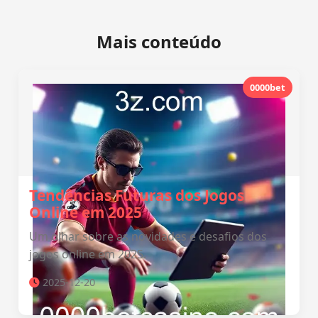
Mais conteúdo
0000bet
Tendências Futuras dos Jogos
Online em 2025
Um olhar sobre as novidades e desafios dos
jogos online em 2025.
2025-12-20