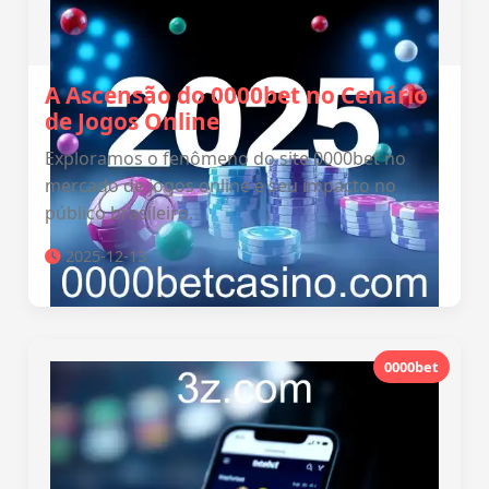
A Ascensão do 0000bet no Cenário
de Jogos Online
Exploramos o fenômeno do site 0000bet no
mercado de jogos online e seu impacto no
público brasileiro.
2025-12-13
0000bet