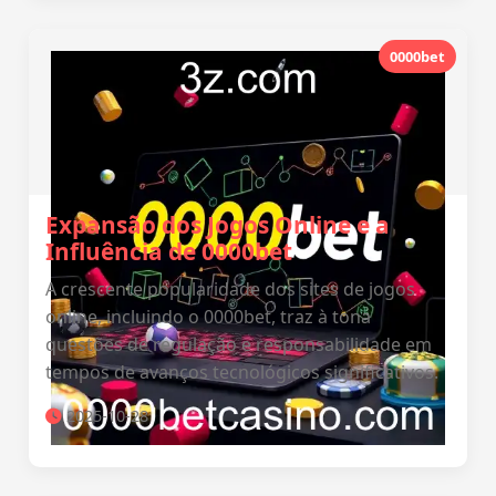
0000bet
Expansão dos Jogos Online e a
Influência de 0000bet
A crescente popularidade dos sites de jogos
online, incluindo o 0000bet, traz à tona
questões de regulação e responsabilidade em
tempos de avanços tecnológicos significativos.
2025-10-28