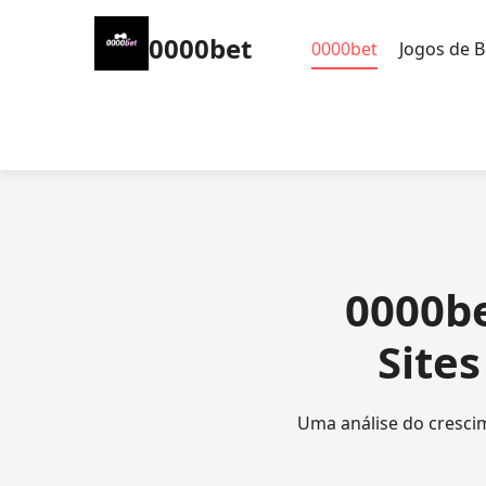
0000bet
0000bet
Jogos de 
0000be
Sites
Uma análise do cresci