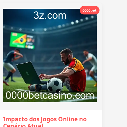
0000bet
Impacto dos Jogos Online no
Cenário Atual