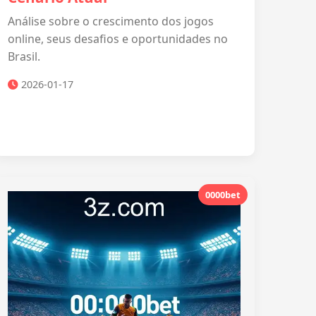
Análise sobre o crescimento dos jogos
online, seus desafios e oportunidades no
Brasil.
2026-01-17
0000bet