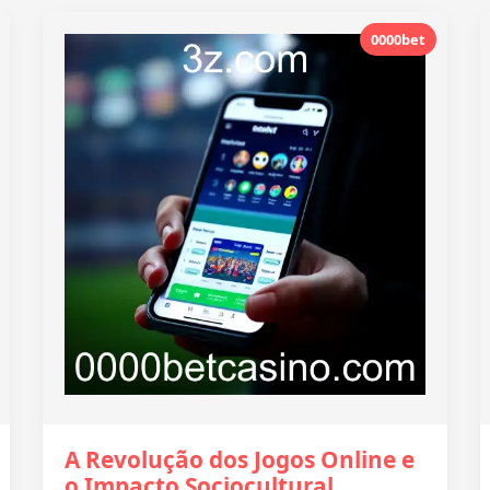
0000bet
A Revolução dos Jogos Online e
o Impacto Sociocultural