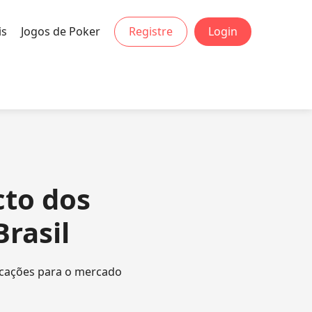
is
Jogos de Poker
Registre
Login
cto dos
Brasil
icações para o mercado