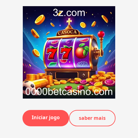
Iniciar jogo
saber mais