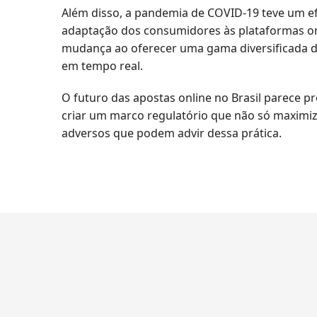
Além disso, a pandemia de COVID-19 teve um efe
adaptação dos consumidores às plataformas on
mudança ao oferecer uma gama diversificada de
em tempo real.
O futuro das apostas online no Brasil parece 
criar um marco regulatório que não só maximiz
adversos que podem advir dessa prática.