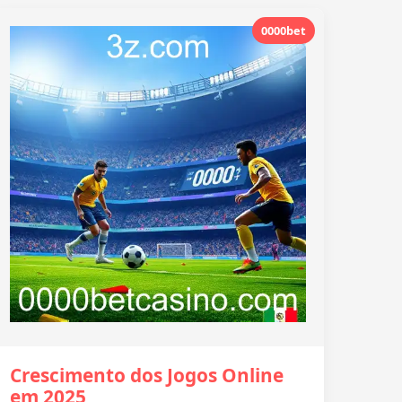
0000bet
Crescimento dos Jogos Online
em 2025