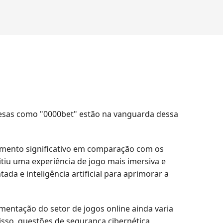
resas como "0000bet" estão na vanguarda dessa
aumento significativo em comparação com os
tiu uma experiência de jogo mais imersiva e
a e inteligência artificial para aprimorar a
entação do setor de jogos online ainda varia
isso, questões de segurança cibernética