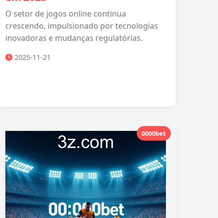
O setor de jogos online continua
crescendo, impulsionado por tecnologias
inovadoras e mudanças regulatórias.
2025-11-21
0000bet