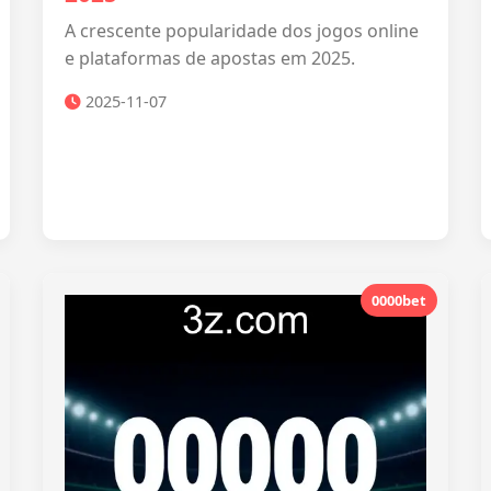
A crescente popularidade dos jogos online
e plataformas de apostas em 2025.
2025-11-07
0000bet