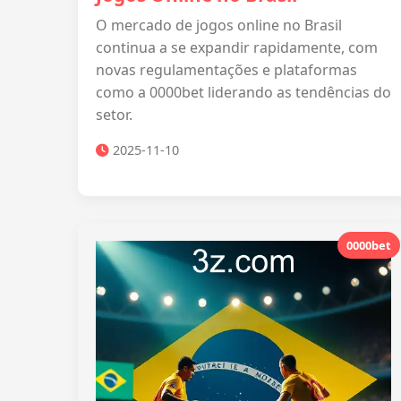
O mercado de jogos online no Brasil
continua a se expandir rapidamente, com
novas regulamentações e plataformas
como a 0000bet liderando as tendências do
setor.
2025-11-10
0000bet