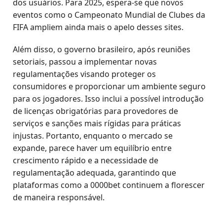
dos usuários. Para 2025, espera-se que novos
eventos como o Campeonato Mundial de Clubes da
FIFA ampliem ainda mais o apelo desses sites.
Além disso, o governo brasileiro, após reuniões
setoriais, passou a implementar novas
regulamentações visando proteger os
consumidores e proporcionar um ambiente seguro
para os jogadores. Isso inclui a possível introdução
de licenças obrigatórias para provedores de
serviços e sanções mais rígidas para práticas
injustas. Portanto, enquanto o mercado se
expande, parece haver um equilíbrio entre
crescimento rápido e a necessidade de
regulamentação adequada, garantindo que
plataformas como a 0000bet continuem a florescer
de maneira responsável.