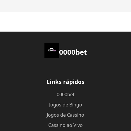
0000bet
Links rápidos
0000bet
Jogos de Bingo
Jogos de Cassino
Cassino ao Vivo