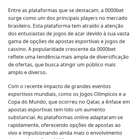
Entre as plataformas que se destacam, a 0000bet
surge como um dos principais players no mercado
brasileiro. Esta plataforma tem atraído a atenção
dos entusiastas de jogos de azar devido à sua vasta
gama de opções de apostas esportivas e jogos de
cassino. A popularidade crescente da 0000bet
reflete uma tendência mais ampla de diversificação
de ofertas, que busca atingir um público mais
amplo e diverso.
Com o recente impacto de grandes eventos
esportivos mundiais, como os Jogos Olímpicos e a
Copa do Mundo, que ocorreu no Qatar, a ênfase em
apostas esportivas tem tido um aumento
substancial. As plataformas online adaptaram-se
rapidamente, oferecendo opções de apostas ao
vivo e impulsionando ainda mais o envolvimento