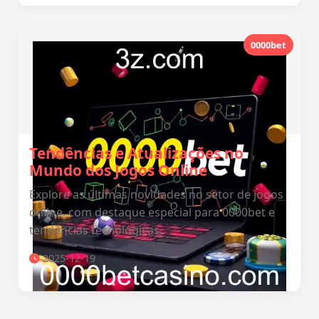
0000bet
Tendências e Atualizações no
Mundo dos Jogos Online
Explore as últimas novidades no setor de jogos
online, com destaque especial para 0000bet e
tendências tecnológicas.
2025-12-19