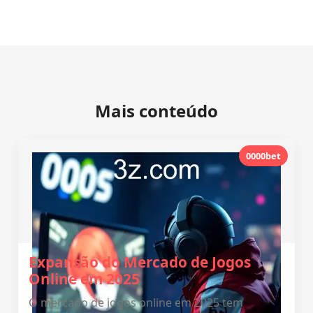
Mais conteúdo
0000bet
Expansão do Mercado de Jogos
Online em 2025
O mercado de jogos online em 2025 tem