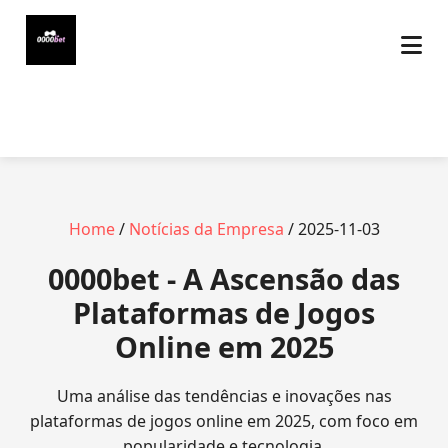
Home
/
Notícias da Empresa
/ 2025-11-03
0000bet - A Ascensão das
Plataformas de Jogos
Online em 2025
Uma análise das tendências e inovações nas
plataformas de jogos online em 2025, com foco em
popularidade e tecnologia.