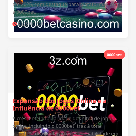
em 2025, com destaque para plataformas como
a 0000bet.
2025-10-23
0000bet
Expansão dos Jogos Online e a
Influência de 0000bet
A crescente popularidade dos sites de jogos
online, incluindo o 0000bet, traz à tona
questões de regulação e responsabilidade em