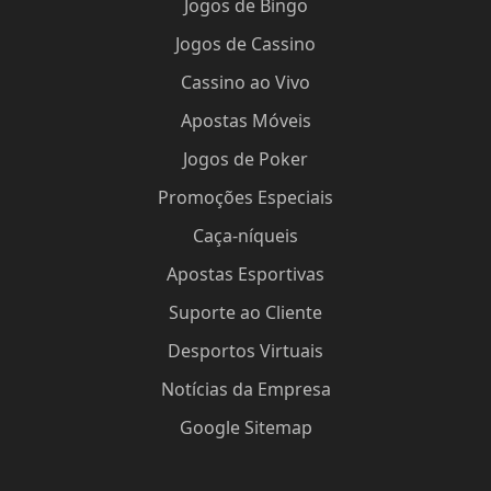
Jogos de Bingo
Jogos de Cassino
Cassino ao Vivo
Apostas Móveis
Jogos de Poker
Promoções Especiais
Caça-níqueis
Apostas Esportivas
Suporte ao Cliente
Desportos Virtuais
Notícias da Empresa
Google Sitemap