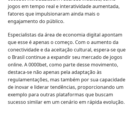
jogos em tempo real e interatividade aumentada,
fatores que impulsionaram ainda mais o
engajamento do público.
Especialistas da área de economia digital apontam
que esse é apenas o começo. Com o aumento da
conectividade e da aceitação cultural, espera-se que
o Brasil continue a expandir seu mercado de jogos
online. A 0000bet, como parte desse movimento,
destaca-se não apenas pela adaptação às
regulamentações, mas também por sua capacidade
de inovar e liderar tendências, proporcionando um
exemplo para outras plataformas que buscam
sucesso similar em um cenário em rápida evolução.