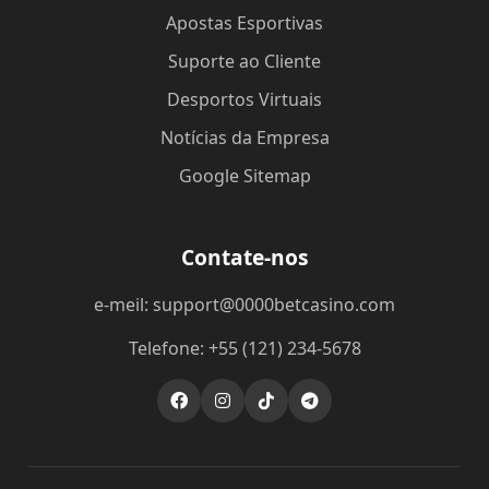
Apostas Esportivas
Suporte ao Cliente
Desportos Virtuais
Notícias da Empresa
Google Sitemap
Contate-nos
e-meil: support@0000betcasino.com
Telefone: +55 (121) 234-5678