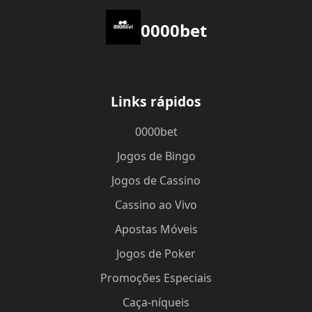
0000bet
Links rápidos
0000bet
Jogos de Bingo
Jogos de Cassino
Cassino ao Vivo
Apostas Móveis
Jogos de Poker
Promoções Especiais
Caça-níqueis