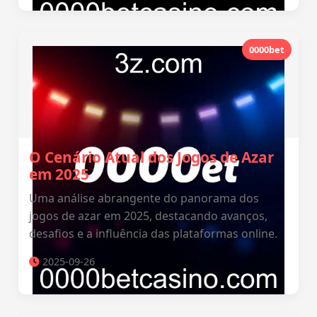
0000bet
O Cenário Atual dos Jogos de Azar
em 2025
Uma análise abrangente do panorama dos
jogos de azar em 2025, destacando avanços,
desafios e a influência das plataformas online.
2025-09-26