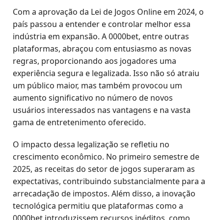
Com a aprovação da Lei de Jogos Online em 2024, o
país passou a entender e controlar melhor essa
indústria em expansão. A 0000bet, entre outras
plataformas, abraçou com entusiasmo as novas
regras, proporcionando aos jogadores uma
experiência segura e legalizada. Isso não só atraiu
um público maior, mas também provocou um
aumento significativo no número de novos
usuários interessados nas vantagens e na vasta
gama de entretenimento oferecido.
O impacto dessa legalização se refletiu no
crescimento econômico. No primeiro semestre de
2025, as receitas do setor de jogos superaram as
expectativas, contribuindo substancialmente para a
arrecadação de impostos. Além disso, a inovação
tecnológica permitiu que plataformas como a
0000bet introduzissem recursos inéditos, como