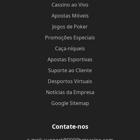
Cassino ao Vivo
Apostas Móveis
Jogos de Poker
Promoções Especiais
Caça-níqueis
Apostas Esportivas
Suporte ao Cliente
Desportos Virtuais
Notícias da Empresa
Google Sitemap
Contate-nos