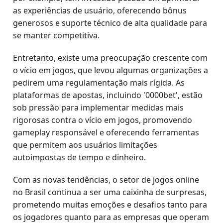
as experiências de usuário, oferecendo bônus
generosos e suporte técnico de alta qualidade para
se manter competitiva.
Entretanto, existe uma preocupação crescente com
o vício em jogos, que levou algumas organizações a
pedirem uma regulamentação mais rígida. As
plataformas de apostas, incluindo '0000bet', estão
sob pressão para implementar medidas mais
rigorosas contra o vício em jogos, promovendo
gameplay responsável e oferecendo ferramentas
que permitem aos usuários limitações
autoimpostas de tempo e dinheiro.
Com as novas tendências, o setor de jogos online
no Brasil continua a ser uma caixinha de surpresas,
prometendo muitas emoções e desafios tanto para
os jogadores quanto para as empresas que operam