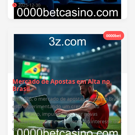
2025-12-30
0000bet
Mercado de Apostas em Alta no
Brasil
Em 2026, o mercado de apostas online no Brasil
está experimentando um crescimento
significativo, impulsionado por novas
regulamentações e o aumento do interesse dos
consumidores.