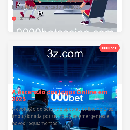
impulsiona o mercado em 2025.
2025-12-28
0000bet
A Ascensão dos Jogos Online em
2025
A evolução do setor de apostas online no Brasil
impulsionada por tecnologias emergentes e
novos regulamentos.