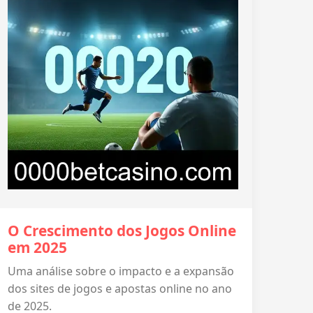
O Crescimento dos Jogos Online
em 2025
Uma análise sobre o impacto e a expansão
dos sites de jogos e apostas online no ano
de 2025.