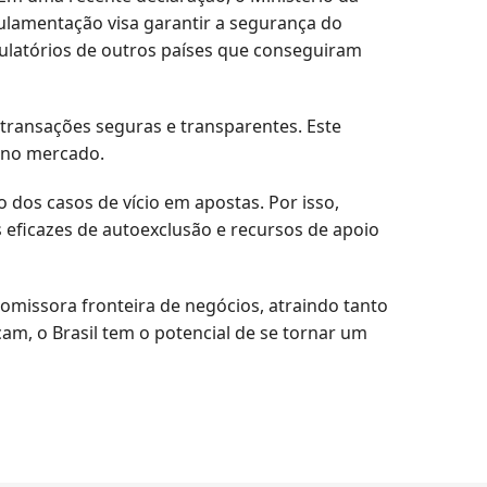
ulamentação visa garantir a segurança do
ulatórios de outros países que conseguiram
transações seguras e transparentes. Este
 no mercado.
 dos casos de vício em apostas. Por isso,
eficazes de autoexclusão e recursos de apoio
omissora fronteira de negócios, atraindo tanto
am, o Brasil tem o potencial de se tornar um