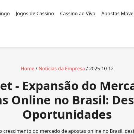
Bingo
Jogos de Cassino
Cassino ao Vivo
Apostas Móve
Home
/
Notícias da Empresa
/ 2025-10-12
et - Expansão do Merc
s Online no Brasil: Des
Oportunidades
o crescimento do mercado de apostas online no Brasil, des