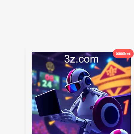
0000bet