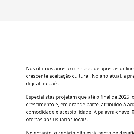
Nos últimos anos, o mercado de apostas online
crescente aceitação cultural. No ano atual, a 
digital no país.
Especialistas projetam que até o final de 2025,
crescimento é, em grande parte, atribuído à a
comodidade e acessibilidade. A palavra-chave '
ofertas aos usuários locais.
No entanto, o cenário não está isento de desa