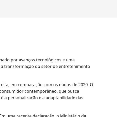
ionado por avanços tecnológicos e uma
ua a transformação do setor de entretenimento
 receita, em comparação com os dados de 2020. O
 do consumidor contemporâneo, que busca
 é a personalização e a adaptabilidade das
 Em uma recente declaração, o Ministério da