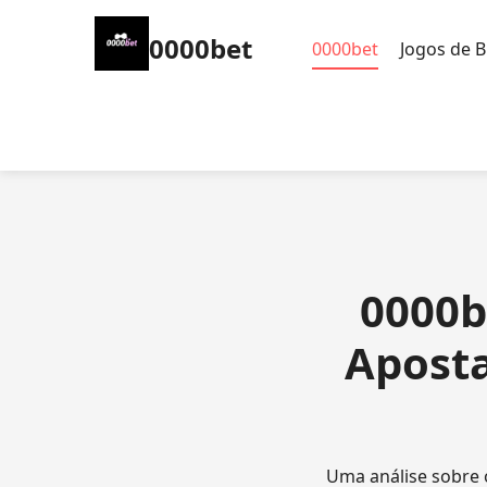
0000bet
0000bet
Jogos de 
0000b
Aposta
Uma análise sobre 