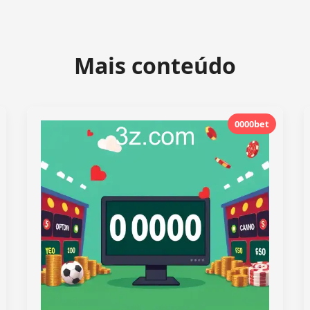
Mais conteúdo
0000bet