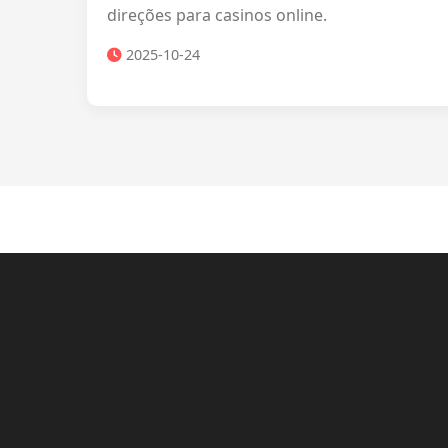
direções para casinos online.
2025-10-24